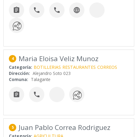




Maria Eloisa Veliz Munoz
4
Categoría:
BOTILLERIAS
RESTAURANTES
CORREOS
Dirección:
Alejandro Soto 023
Comuna:
Talagante


Juan Pablo Correa Rodriguez
5
Categoría:
AGRICULTURA