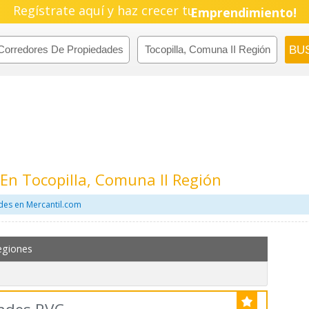
Pyme!
Regístrate aquí y haz crecer tu
Emprendimiento!
En Tocopilla, Comuna II Región
des en Mercantil.com
egiones