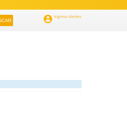

Ingreso clientes