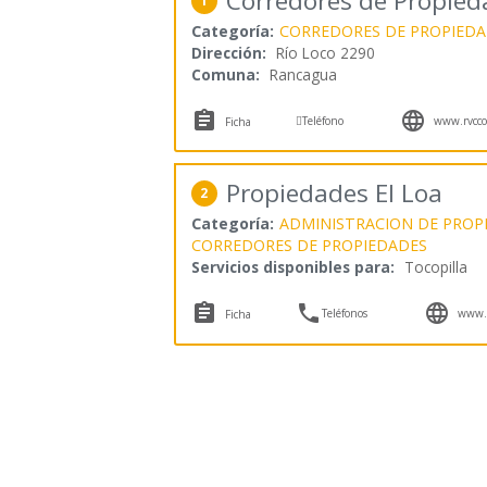
Corredores de Propie
1
Categoría:
CORREDORES DE PROPIEDA
Dirección:
Río Loco 2290
Comuna:
Rancagua



Teléfono
www.rvccor
Ficha
Propiedades El Loa
2
Categoría:
ADMINISTRACION DE PROP
CORREDORES DE PROPIEDADES
Servicios disponibles para:
Tocopilla



Teléfonos
www.p
Ficha