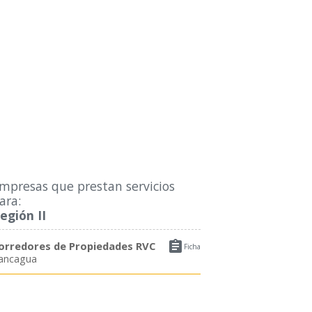
mpresas que prestan servicios
ara:
egión II

orredores de Propiedades RVC
Ficha
ancagua