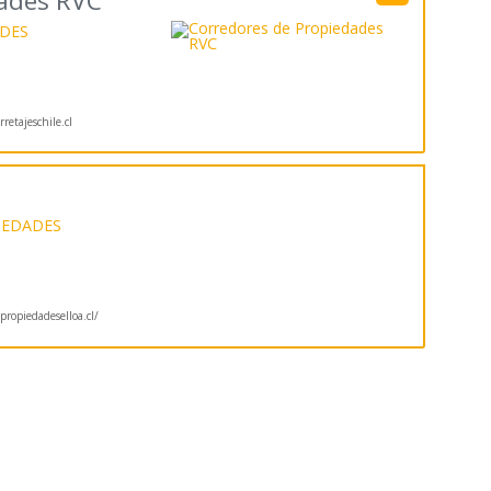
dades RVC
DES
retajeschile.cl
IEDADES
ropiedadeselloa.cl/