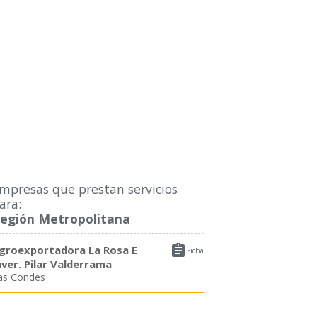
mpresas que prestan servicios
ara:
egión Metropolitana

groexportadora La Rosa E
Ficha
nver. Pilar Valderrama
as Condes