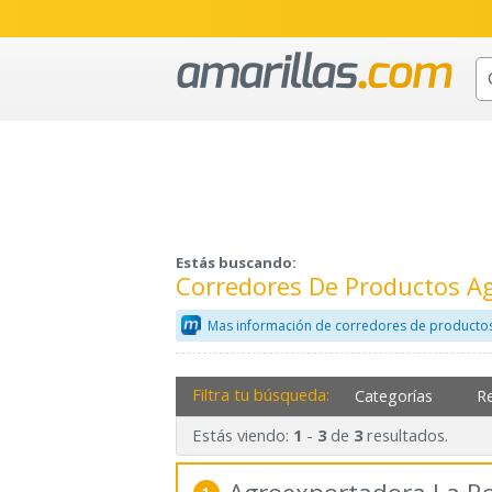
Estás buscando:
Corredores De Productos A
Mas información de corredores de productos
Filtra tu búsqueda:
Categorías
R
Estás viendo:
-
de
resultados.
1
3
3