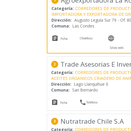
Agroexportadora La Ros
1
Categoría:
CORREDORES DE PRODUCT
IMPORTADORA Y EXPORTADORA DE G
Dirección:
Augusto Leguía Sur 79 - Of. 8
Comuna:
Las Condes



Teléfono
Ficha
Sitios web
Trade Asesorias E Inve
2
Categoría:
CORREDORES DE PRODUCT
ACEITES ORGANICOS
CRIADERO DE ANI
Dirección:
Lago Llanquihue 0
Comuna:
San Bernardo


Teléfono
Ficha
Nutratrade Chile S.A
3
Categoría:
CORREDORES DE PRODUCT