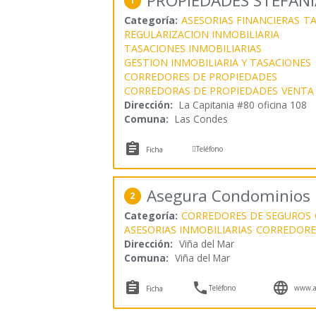
PROPIEDADES STEFANI
1
Categoría:
ASESORIAS FINANCIERAS
TA
REGULARIZACION INMOBILIARIA
TASACIONES INMOBILIARIAS
GESTION INMOBILIARIA Y TASACIONES
CORREDORES DE PROPIEDADES
CORREDORAS DE PROPIEDADES
VENTA
Dirección:
La Capitania #80 oficina 108
Comuna:
Las Condes


Teléfono
Ficha
Asegura Condominios
2
Categoría:
CORREDORES DE SEGUROS
ASESORIAS INMOBILIARIAS
CORREDORE
Dirección:
Viña del Mar
Comuna:
Viña del Mar



Teléfono
www.as
Ficha