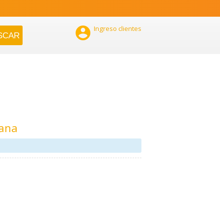

Ingreso clientes
tana