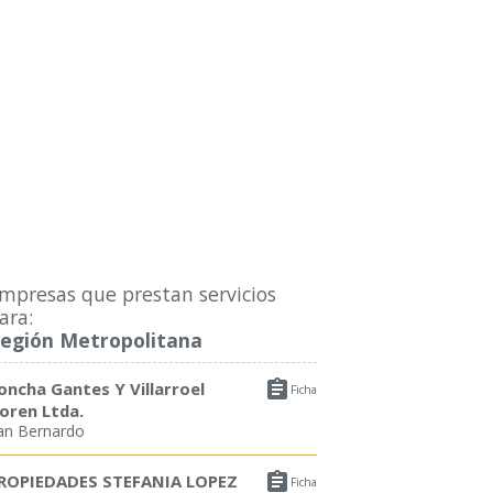
mpresas que prestan servicios
ara:
egión Metropolitana

oncha Gantes Y Villarroel
Ficha
oren Ltda.
an Bernardo

ROPIEDADES STEFANIA LOPEZ
Ficha