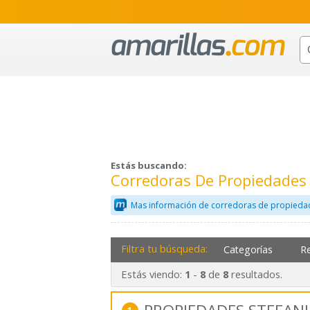
Estás buscando:
Corredoras De Propiedade
Mas información de corredoras de propieda
Filtra tu búsqueda:
Categorías
R
Estás viendo:
-
de
resultados.
1
8
8