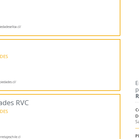
dadeselloa.cl/
DES
E
piedades.cl/
p
R
dades RVC
C
DES
D
S
P
retajeschile.cl