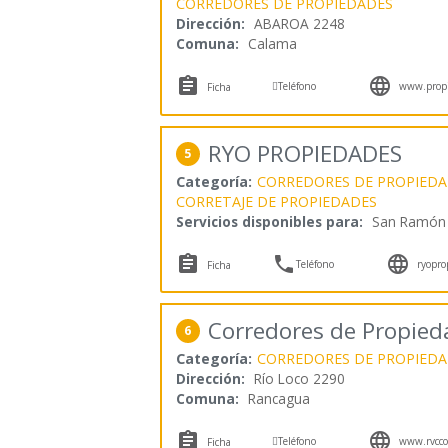
CORREDORES DE PROPIEDADES
Dirección:
ABAROA 2248
Comuna:
Calama



Teléfono
www.propie
Ficha
RYO PROPIEDADES
5
Categoría:
CORREDORES DE PROPIEDA
CORRETAJE DE PROPIEDADES
Servicios disponibles para:
San Ramón



Teléfono
ryopro
Ficha
Corredores de Propie
6
Categoría:
CORREDORES DE PROPIEDA
Dirección:
Río Loco 2290
Comuna:
Rancagua



Teléfono
www.rvccor
Ficha