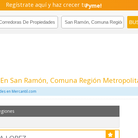
Regístrate aquí y haz crecer tu
Pyme!
Emprendimiento!
s En San Ramón, Comuna Región Metropoli
des en Mercantil.com
egiones