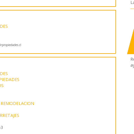
L
DES
propiedades.cl
R
a
DES
PIEDADES
OS
 REMODELACION
RRETAJES
63