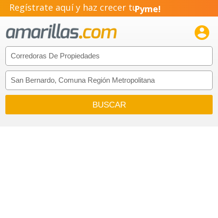
Regístrate aquí y haz crecer tu
Pyme!
Emprendimiento!
