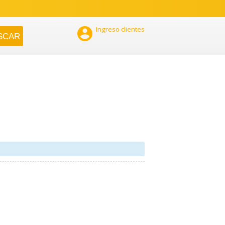

Ingreso clientes