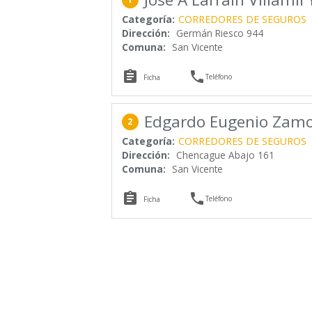
Categoría:
CORREDORES DE SEGUROS
Dirección:
Germán Riesco 944
Comuna:
San Vicente


Teléfono
Ficha
Edgardo Eugenio Zam
2
Categoría:
CORREDORES DE SEGUROS
Dirección:
Chencague Abajo 161
Comuna:
San Vicente


Teléfono
Ficha