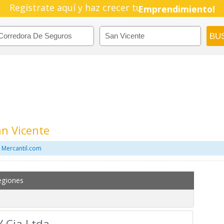
Regístrate aquí y haz crecer tu
Emprendimiento!
n Vicente
 Mercantil.com
egiones
Y Cia Ltda