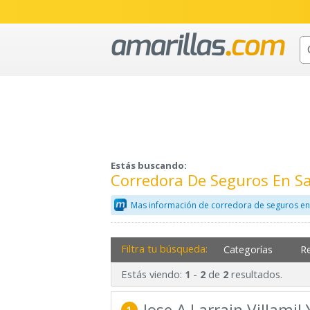
Estás buscando:
Corredora De Seguros En Sa
Mas información de corredora de seguros en
Filtra tu búsqueda:
Categorías
R
Estás viendo:
-
de
resultados.
1
2
2
Jose A Larrain Villamil 
1