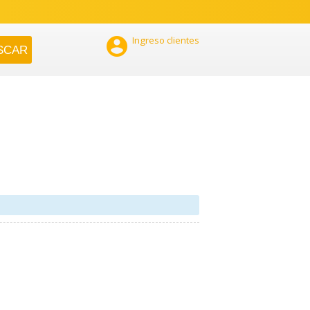

Ingreso clientes