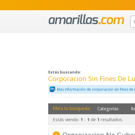
Estás buscando:
Corporacion Sin Fines De 
Mas información de corporacion sin fines de 
Filtra tu búsqueda:
Categorías
R
Estás viendo:
-
de
resultados.
1
1
1
Organizacion No Gube
1