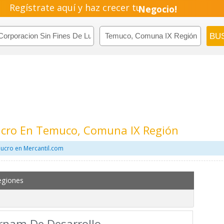
Regístrate aquí y haz crecer tu
Negocio!
Pyme!
Emprendimiento!
Lucro En Temuco, Comuna IX Región
lucro en Mercantil.com
egiones
rnam De Desarrollo