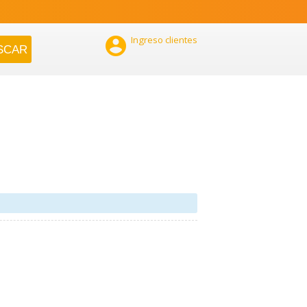

Ingreso clientes