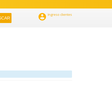

Ingreso clientes