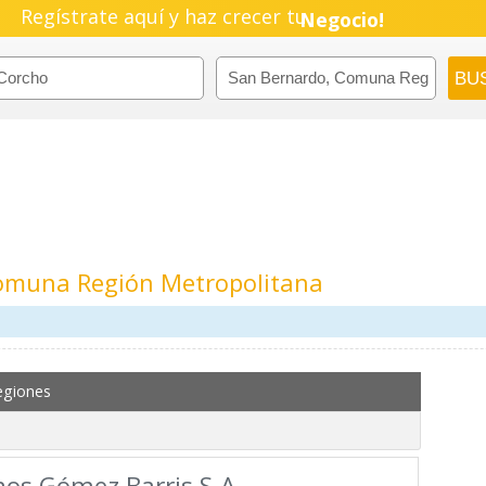
Regístrate aquí y haz crecer tu
Empresa!
Negocio!
Pyme!
Emprendimiento!
omuna Región Metropolitana
egiones
os Gómez Barris S.A.