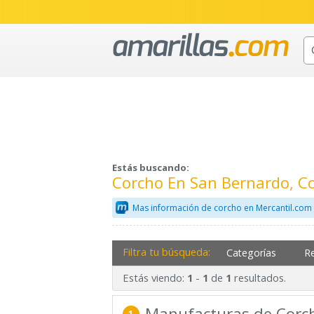
Estás buscando:
Corcho En San Bernardo, C
Mas información de corcho en Mercantil.com
Filtra tu búsqueda:
Categorías
R
Estás viendo:
-
de
resultados.
1
1
1
Manufacturas de Corch
1