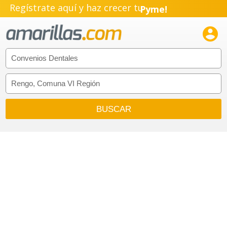
Regístrate aquí y haz crecer tu
Pyme!
Emprendimiento!
