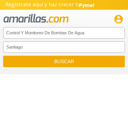
Regístrate aquí y haz crecer tu
Pyme!
Emprendimiento!
