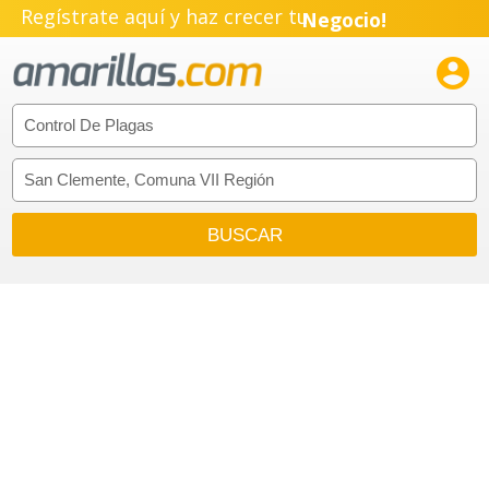
Regístrate aquí y haz crecer tu
Negocio!
Pyme!

Emprendimiento!