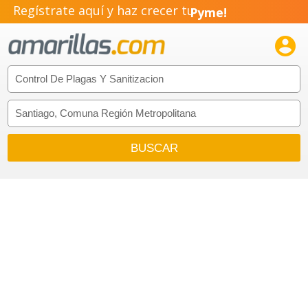
Regístrate aquí y haz crecer tu
Pyme!
Emprendimiento!
