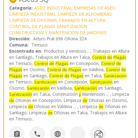
Categoría:
ASEO INDUSTRIAL
EMPRESAS DE ASEO
LIMPIEZA INDUSTRIAL
LIMPIEZA DE ALFOMBRAS
LIMPIEZA DE OFICINAS
TRABAJOS EN ALTURA
CONTROL DE PLAGAS
SANITIZACION
CONSTRUCCION Y MANTENCION DE JARDINES
Dirección:
Arturo Prat 696 Oficina 324
Comuna:
Temuco
Encontrado en:
Productos y servicios...
, Trabajos en Altura
en Santiago, Trabajos en Altura en Talca,
Control
de
Plagas
en Temuco,
en Concepción,
Control
de
Plagas
Control
de
en Osorno,
en Valdivia,
Plagas
Control
de
Plagas
Control
de
en Santiago,
en Talca,
Plagas
Control
de
Plagas
Sanitización
en Temuco,
en Concepción,
en
Sanitización
Sanitización
Osorno,
en Valdivia,
en Santiago,
Sanitización
Sanitización
en Talca, Construcción
Mantención ... , Limpeza
Sanitización
y
Oficinas en Concepción, Limpieza
Oficinas en Osorno,
de
de
Limpieza
Oficinas en Valdivia ... , Limpieza
Oficinas en
de
de
Santiago, Limpieza
Oficinas en Talca, Trabajos en Altura
de
en Temuco
...


