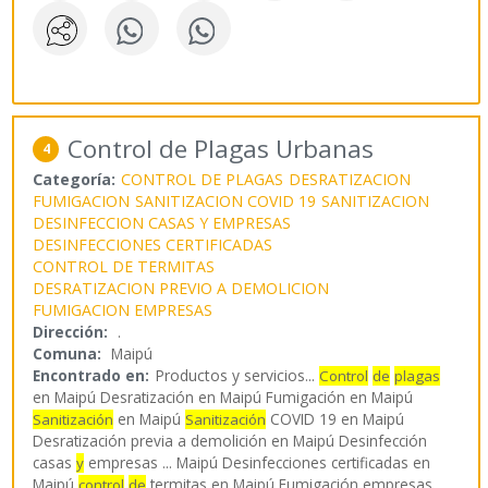
Control de Plagas Urbanas
4
Categoría:
CONTROL DE PLAGAS
DESRATIZACION
FUMIGACION
SANITIZACION COVID 19
SANITIZACION
DESINFECCION CASAS Y EMPRESAS
DESINFECCIONES CERTIFICADAS
CONTROL DE TERMITAS
DESRATIZACION PREVIO A DEMOLICION
FUMIGACION EMPRESAS
Dirección:
.
Comuna:
Maipú
Encontrado en:
Productos y servicios...
Control
de
plagas
en Maipú Desratización en Maipú Fumigación en Maipú
en Maipú
COVID 19 en Maipú
Sanitización
Sanitización
Desratización previa a demolición en Maipú Desinfección
casas
empresas ... Maipú Desinfecciones certificadas en
y
Maipú
termitas en Maipú Fumigación empresas
...
control
de