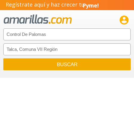
Regístrate aquí y haz crecer tu
Pyme!
Emprendimiento!
