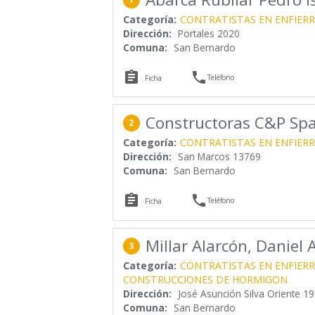
Categoría:
CONTRATISTAS EN ENFIER
Dirección:
Portales 2020
Comuna:
San Bernardo


Teléfono
Ficha
Constructoras C&P Sp
2
Categoría:
CONTRATISTAS EN ENFIER
Dirección:
San Marcos 13769
Comuna:
San Bernardo


Teléfono
Ficha
Millar Alarcón, Daniel
3
Categoría:
CONTRATISTAS EN ENFIER
CONSTRUCCIONES DE HORMIGON
Dirección:
José Asunción Silva Oriente 1
Comuna:
San Bernardo