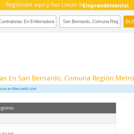
Regístrate aquí y haz crecer tu
Emprendimiento!
uras En San Bernardo, Comuna Región Metro
uras en Mercantil.com
egiones
saias