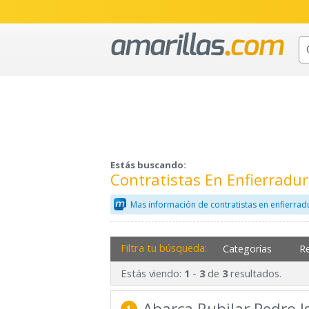
Estás buscando:
Contratistas En Enfierrad
Mas información de contratistas en enfierrad
Filtra tu búsqueda:
Categorías
R
Estás viendo:
-
de
resultados.
1
3
3
Abarca Rubilar Pedro I
1