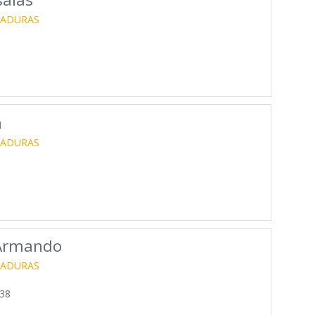
RADURAS
a
RADURAS
 Armando
RADURAS
938