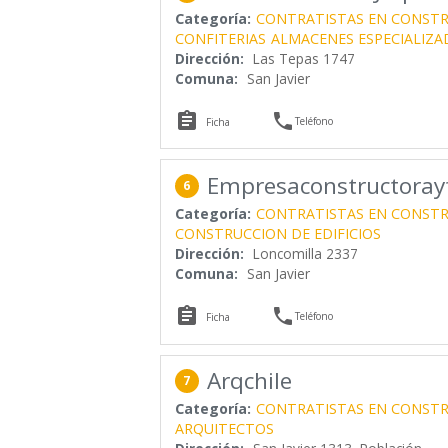
Categoría:
CONTRATISTAS EN CONST
CONFITERIAS
ALMACENES ESPECIALIZA
Dirección:
Las Tepas 1747
Comuna:
San Javier


Teléfono
Ficha
Empresaconstructorayf
6
Categoría:
CONTRATISTAS EN CONST
CONSTRUCCION DE EDIFICIOS
Dirección:
Loncomilla 2337
Comuna:
San Javier


Teléfono
Ficha
Arqchile
7
Categoría:
CONTRATISTAS EN CONST
ARQUITECTOS