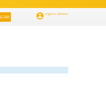

Ingreso clientes