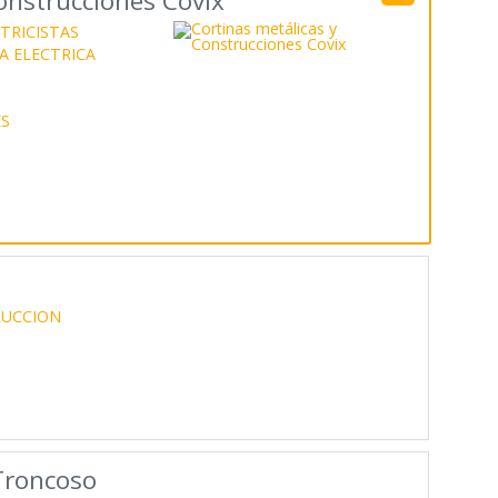
onstrucciones Covix
TRICISTAS
 ELECTRICA
S
RUCCION
Troncoso