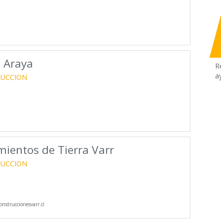
 Araya
R
a
RUCCION
mientos de Tierra Varr
RUCCION
nstruccionesvarr.cl