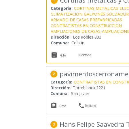
Cortinas metálicas y C
1
Categoría:
CORTINAS METALICAS
ELEC
CLIMATIZACION
GALPONES
SOLDADURA
ARMADO DE CASAS PREFABRICADAS
CONTRATISTAS EN CONSTRUCCION
AMPLIACIONES DE CASAS
AMPLIACIONE
Dirección:
Los Robles 933
Comuna:
Colbún


Teléfono
Ficha
pavimentoscerroname
2
Categoría:
CONTRATISTAS EN CONST
Dirección:
Torreblanca 2221
Comuna:
San Javier


Teléfono
Ficha
Hans Felipe Saavedra 
3