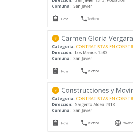
Dirección:
San Javier 1313, Población
Comuna:
San Javier


Teléfono
Ficha
Carmen Gloria Vergara
8
Categoría:
CONTRATISTAS EN CONST
Dirección:
Los Manios 1583
Comuna:
San Javier


Teléfono
Ficha
Construcciones y Movi
9
Categoría:
CONTRATISTAS EN CONST
Dirección:
Sargento Aldea 2318
Comuna:
San Javier



Teléfono
www.co
Ficha