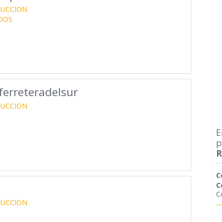
RUCCION
DOS
erreteradelsur
RUCCION
E
p
R
C
C
C
RUCCION