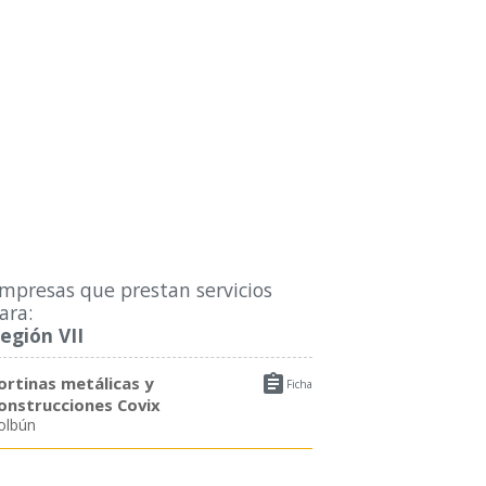
mpresas que prestan servicios
ara:
egión VII

ortinas metálicas y
Ficha
onstrucciones Covix
olbún