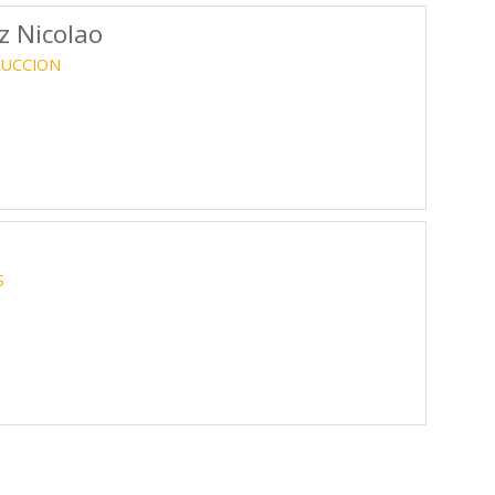
z Nicolao
RUCCION
S