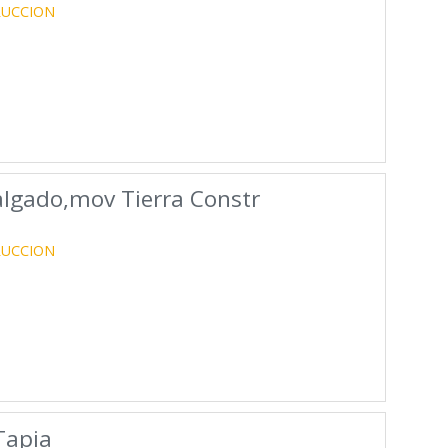
RUCCION
algado,mov Tierra Constr
RUCCION
Tapia