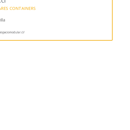
cl
ARES
CONTAINERS
lla
spaciomodular.cl/