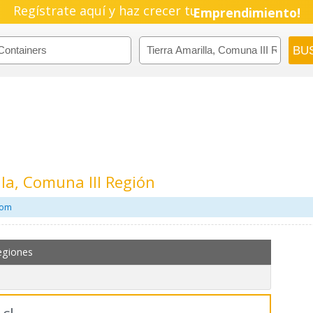
Regístrate aquí y haz crecer tu
Emprendimiento!
la, Comuna III Región
com
egiones