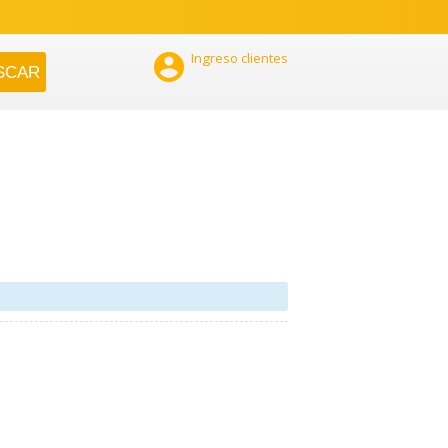

Ingreso clientes