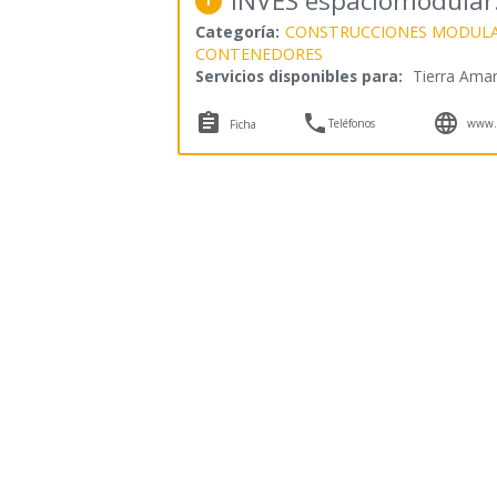
INVES espaciomodular.
1
Categoría:
CONSTRUCCIONES MODUL
CONTENEDORES
Servicios disponibles para:
Tierra Amari



Teléfonos
www.e
Ficha