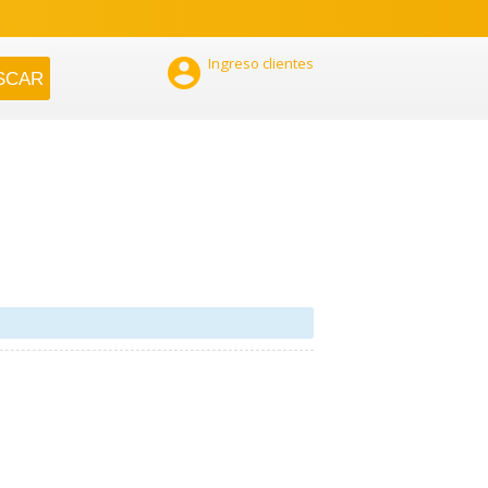

Ingreso clientes