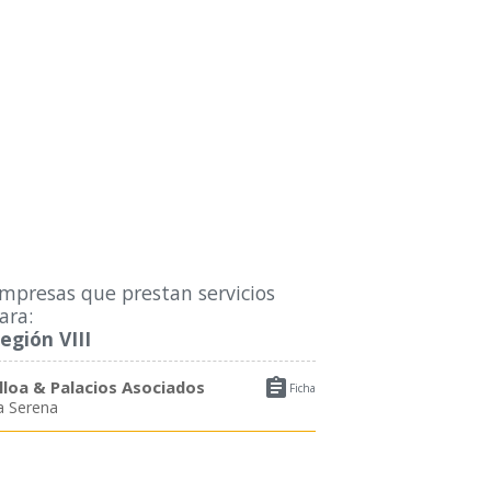
mpresas que prestan servicios
ara:
egión VIII

lloa & Palacios Asociados
Ficha
a Serena