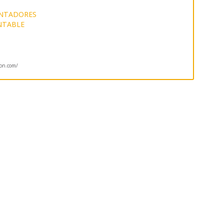
NTADORES
NTABLE
ion.com/