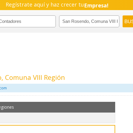
Regístrate aquí y haz crecer tu
Negocio!
Pyme!
Emprendimiento!
, Comuna VIII Región
.com
egiones