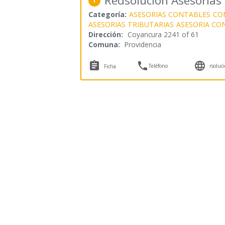
Redsolución Asesorías
1
Categoría:
ASESORIAS CONTABLES
CO
ASESORIAS TRIBUTARIAS
ASESORIA CO
Dirección:
Coyancura 2241 of 61
Comuna:
Providencia



Teléfono
rsoluc
Ficha