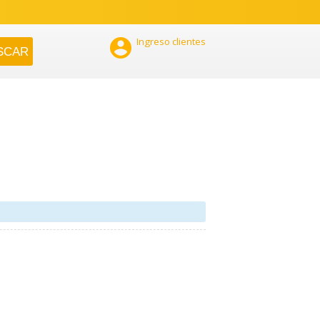

Ingreso clientes