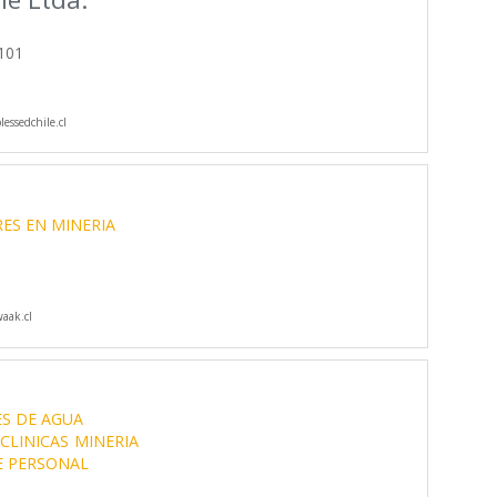
101
essedchile.cl
ES EN MINERIA
aak.cl
S DE AGUA
CLINICAS
MINERIA
E PERSONAL