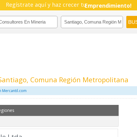
Regístrate aquí y haz crecer tu
Emprendimiento!
 Santiago, Comuna Región Metropolitana
n Mercantil.com
egiones
le Ltda.