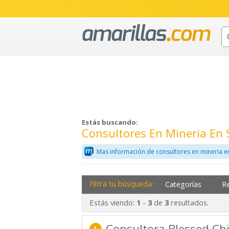
Estás buscando:
Consultores En Mineria En
Mas información de consultores en mineria e
Filtra tu búsqueda:
Categorías
R
Estás viendo:
-
de
resultados.
1
3
3
Consultora Blessed Chi
1