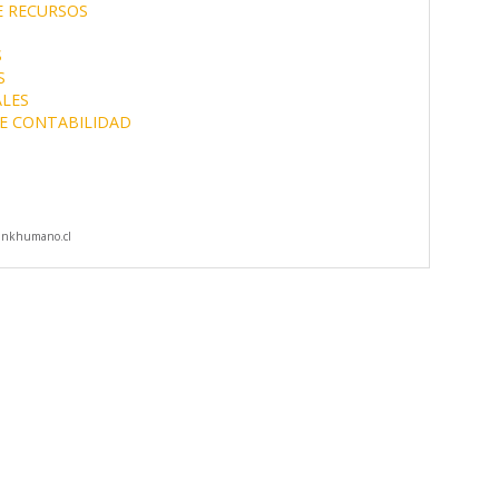
E RECURSOS
S
S
ALES
DE CONTABILIDAD
inkhumano.cl