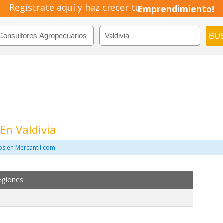
Regístrate aquí y haz crecer tu
Emprendimiento!
En Valdivia
os en Mercantil.com
egiones