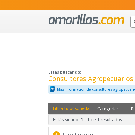
Estás buscando:
Consultores Agropecuarios 
Mas información de consultores agropecuari
Filtra tu búsqueda:
Categorías
R
Estás viendo:
-
de
resultados.
1
1
1
Electrogar
1