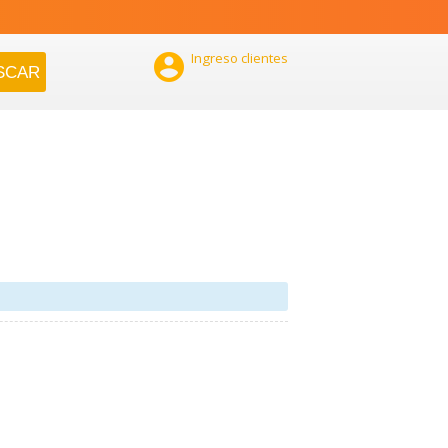

Ingreso clientes