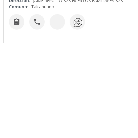
Dirección:
JAIME REPULLO 828 HUERTOS FAMILIARES 828
Comuna:
Talcahuano

