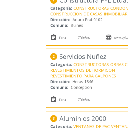
Constructora PYL Ltda
1
Categoría:
CONSTRUCTORAS
CONDOM
CONSTRUCCION DE CASAS
INMOBILIAR
Dirección:
Arturo Prat 0102
Comuna:
Bulnes



Teléfono
www.pylcon
Ficha
Servicios Nuñez
2
Categoría:
CONSTRUCTORAS
OBRAS CI
REVESTIMIENTOS DE HORMIGON
REVESTIMIENTO PARA GALPONES
Dirección:
Heras 1846
Comuna:
Concepción


Teléfono
Ficha
Aluminios 2000
3
Categoría:
VENTANAS DE PVC
VENTAN