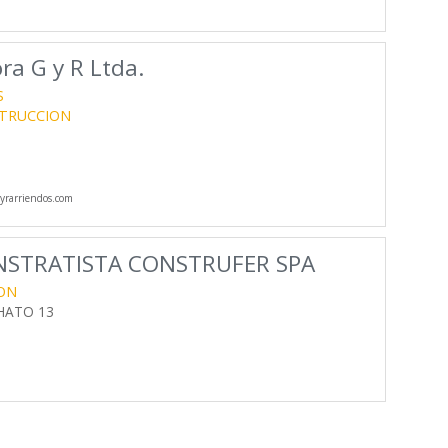
ra G y R Ltda.
S
STRUCCION
rarriendos.com
STRATISTA CONSTRUFER SPA
ON
CHATO 13