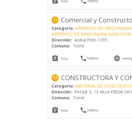


Teléfono
Ficha
Comercial y Constructo
11
Categoría:
ARRIENDO DE MAQUINARIA
ARRIENDO DE MAQUINARIA PARA CON
Dirección:
Anibal Pinto 1295
Comuna:
Tomé



Teléfono
www.gy
Ficha
CONSTRUCTORA Y CON
12
Categoría:
MATERIAL DE CONSTRUCCI
Dirección:
PASAJE 3, 13 VILLA FRESIA DI
Comuna:
Tomé


Teléfono
Ficha