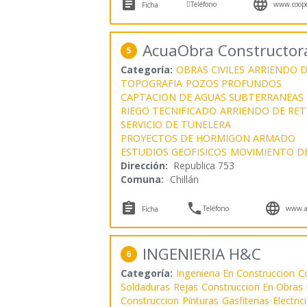



Teléfono
www.coope
Ficha
AcuaObra Constructor
5
Categoría:
OBRAS CIVILES
ARRIENDO D
TOPOGRAFIA
POZOS PROFUNDOS
CAPTACION DE AGUAS SUBTERRANEAS
RIEGO TECNIFICADO
ARRIENDO DE RE
SERVICIO DE TUNELERA
PROYECTOS DE HORMIGON ARMADO
ESTUDIOS GEOFISICOS
MOVIMIENTO D
Dirección:
Republica 753
Comuna:
Chillán



Teléfono
www.ac
Ficha
INGENIERIA H&C
6
Categoría:
Ingenieria En Construccion
C
Soldaduras
Rejas
Construccion En Obras
Construccion
Pinturas
Gasfiterias
Electric