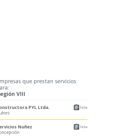
mpresas que prestan servicios
ara:
egión VIII

onstructora PYL Ltda.
Ficha
ulnes

ervicios Nuñez
Ficha
oncepción