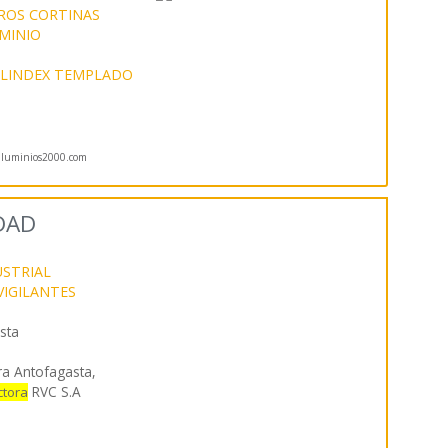
ROS CORTINAS
UMINIO
LINDEX TEMPLADO
luminios2000.com
DAD
USTRIAL
VIGILANTES
sta
ra Antofagasta,
RVC S.A
ctora