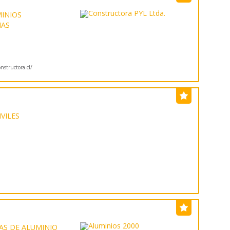
.
INIOS
IAS
structora.cl/
VILES
AS DE ALUMINIO