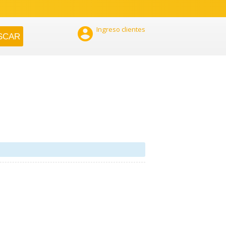

Ingreso clientes