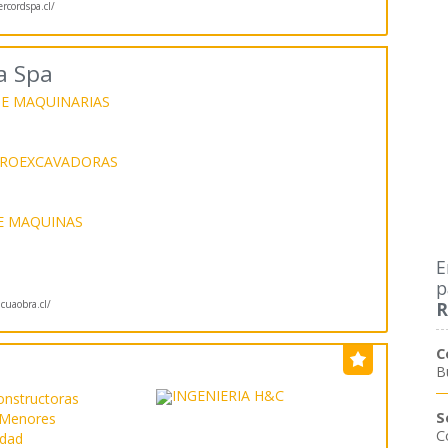
rcordspa.cl/
a Spa
E MAQUINARIAS
TROEXCAVADORAS
E MAQUINAS
E
p
R
uaobra.cl/
C
B
onstructoras
S
 Menores
C
idad