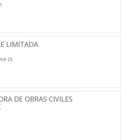
1
E LIMITADA
omé 25
RA DE OBRAS CIVILES
C