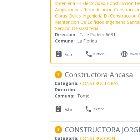
Ingenieria En Electricidad
Construccion De
Ampliaciones
Remodelacion
Construccio
Obras Civiles
Ingenieria En Construccion
O
Mantencion De Edificios
Ingenieria Sanita
Servicio De Gasfiteria
Dirección:
Calle Pudeto 6631
Comuna:
La Florida



Teléfono
www.hy
Ficha
Constructora Ancasa
7
Categoría:
CONSTRUCTORAS
Dirección:
. .
Comuna:
Tomé


Teléfono
Ficha
CONSTRUCTORA JORGE 
8
Categoría:
CONSTRUCCION