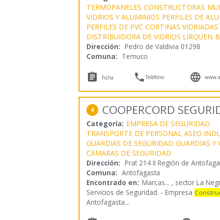
TERMOPANELES
CONSTRUCTORAS
MU
VIDRIOS Y ALUMINIOS
PERFILES DE AL
PERFILES DE PVC
CORTINAS VIDRIADAS
DISTRIBUIDORA DE VIDRIOS LIRQUEN
B
Dirección:
Pedro de Valdivia 01298
Comuna:
Temuco



Teléfono
www.a
Ficha
COOPERCORD SEGURI
4
Categoría:
EMPRESA DE SEGURIDAD
TRANSPORTE DE PERSONAL
ASEO IND
GUARDIAS DE SEGURIDAD
GUARDIAS Y 
CAMARAS DE SEGURIDAD
Dirección:
Prat 214 II Región de Antofaga
Comuna:
Antofagasta
Encontrado en:
Marcas...
, sector La Neg
Servicios de Seguridad. - Empresa
Constru
Antofagasta
...