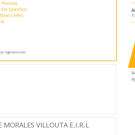
 Piscinas
n De Quinchos
A
bras Civiles
T
ria
c-ingenieria.com/
R
a
MORALES VILLOUTA E.I.R.L