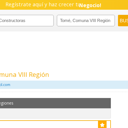
Regístrate aquí y haz crecer tu
Empresa!
Negocio!
Pyme!
Emprendimiento!
muna VIII Región
il.com
egiones