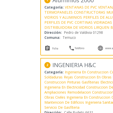
Aluminios 2000
1
Categoría:
VENTANAS DE PVC
VENTAN
TERMOPANELES
CONSTRUCTORAS
MU
VIDRIOS Y ALUMINIOS
PERFILES DE AL
PERFILES DE PVC
CORTINAS VIDRIADAS
DISTRIBUIDORA DE VIDRIOS LIRQUEN
B
Dirección:
Pedro de Valdivia 01298
Comuna:
Temuco



Teléfono
www.a
Ficha
INGENIERIA H&C
2
Categoría:
Ingenieria En Construccion
C
Soldaduras
Rejas
Construccion En Obras
Construccion
Pinturas
Gasfiterias
Electric
Ingenieria En Electricidad
Construccion De
Ampliaciones
Remodelacion
Construccio
Obras Civiles
Ingenieria En Construccion
O
Mantencion De Edificios
Ingenieria Sanita
Servicio De Gasfiteria
Dirección:
Calle Pudeto 6631