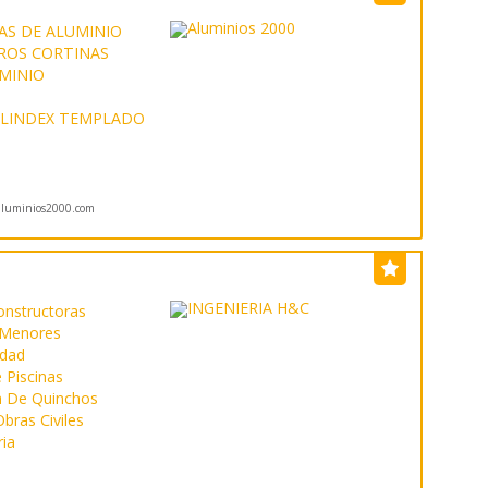
AS DE ALUMINIO
ROS CORTINAS
UMINIO
LINDEX TEMPLADO
luminios2000.com
onstructoras
 Menores
idad
 Piscinas
n De Quinchos
bras Civiles
ria