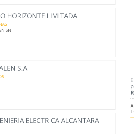
O HORIZONTE LIMITADA
NAS
SN SN
LEN S.A
OS
E
p
R
A
T
ENIERIA ELECTRICA ALCANTARA