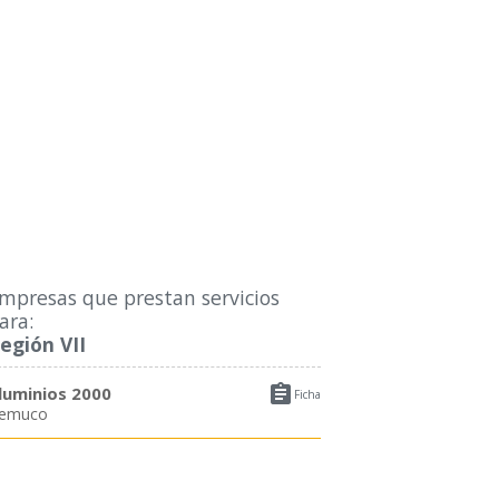
mpresas que prestan servicios
ara:
egión VII

luminios 2000
Ficha
emuco