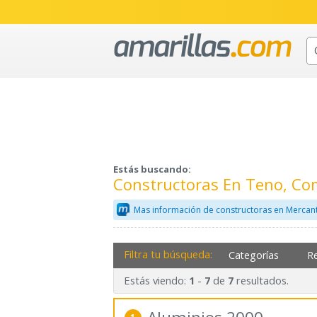
Estás buscando:
Constructoras En Teno, Co
Mas información de constructoras en Mercant
Filtra tu búsqueda:
Categorías
R
Estás viendo:
-
de
resultados.
1
7
7