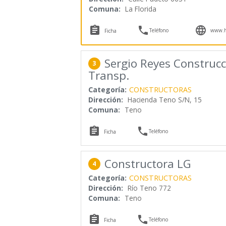
Comuna:
La Florida



Teléfono
www.hy
Ficha
Sergio Reyes Construcc
3
Transp.
Categoría:
CONSTRUCTORAS
Dirección:
Hacienda Teno S/N, 15
Comuna:
Teno


Teléfono
Ficha
Constructora LG
4
Categoría:
CONSTRUCTORAS
Dirección:
Río Teno 772
Comuna:
Teno


Teléfono
Ficha