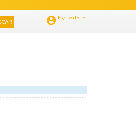

Ingreso clientes