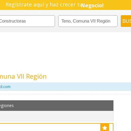
Regístrate aquí y haz crecer tu
Empresa!
Negocio!
Pyme!
Emprendimiento!
muna VII Región
il.com
egiones