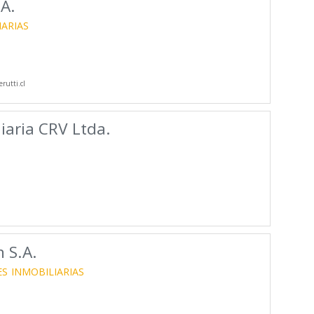
.A.
IARIAS
rutti.cl
iaria CRV Ltda.
 S.A.
ES
INMOBILIARIAS