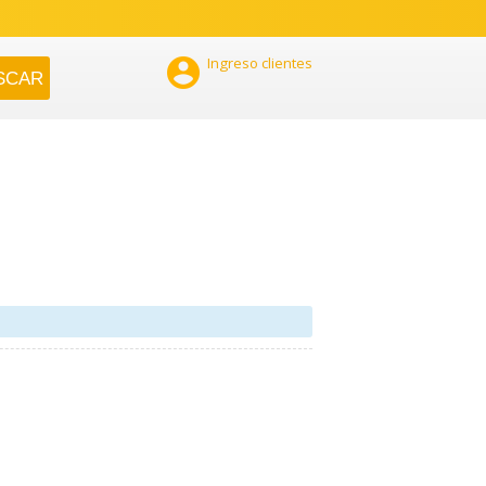

Ingreso clientes