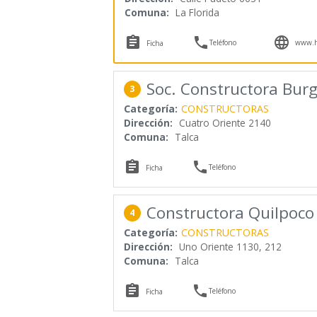
Comuna:
La Florida



Teléfono
www.hy
Ficha
Soc. Constructora Burg
3
Categoría:
CONSTRUCTORAS
Dirección:
Cuatro Oriente 2140
Comuna:
Talca


Teléfono
Ficha
Constructora Quilpoco
4
Categoría:
CONSTRUCTORAS
Dirección:
Uno Oriente 1130, 212
Comuna:
Talca


Teléfono
Ficha