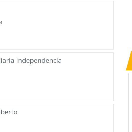
4
liaria Independencia
berto