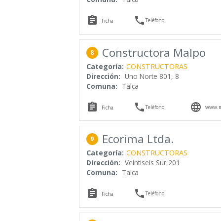


Teléfono
Ficha
Constructora Malpo
8
Categoría:
CONSTRUCTORAS
Dirección:
Uno Norte 801, 8
Comuna:
Talca



Teléfono
www.m
Ficha
Ecorima Ltda.
9
Categoría:
CONSTRUCTORAS
Dirección:
Veintiseis Sur 201
Comuna:
Talca


Teléfono
Ficha