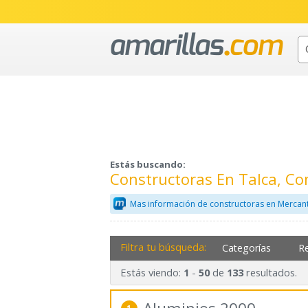
Estás buscando:
Constructoras En Talca, Co
Mas información de constructoras en Mercant
Filtra tu búsqueda:
Categorías
R
Estás viendo:
-
de
resultados.
1
50
133