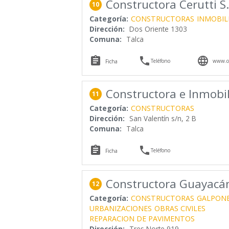
Constructora Cerutti S
10
Categoría:
CONSTRUCTORAS
INMOBIL
Dirección:
Dos Oriente 1303
Comuna:
Talca



Teléfono
www.ce
Ficha
Constructora e Inmobil
11
Categoría:
CONSTRUCTORAS
Dirección:
San Valentín s/n, 2 B
Comuna:
Talca


Teléfono
Ficha
Constructora Guayacán
12
Categoría:
CONSTRUCTORAS
GALPON
URBANIZACIONES
OBRAS CIVILES
REPARACION DE PAVIMENTOS
Dirección:
Tres Norte 919