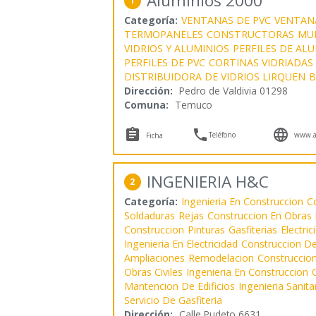
Aluminios 2000
1
Categoría:
VENTANAS DE PVC
VENTAN
TERMOPANELES
CONSTRUCTORAS
MU
VIDRIOS Y ALUMINIOS
PERFILES DE AL
PERFILES DE PVC
CORTINAS VIDRIADAS
DISTRIBUIDORA DE VIDRIOS LIRQUEN
B
Dirección:
Pedro de Valdivia 01298
Comuna:
Temuco



Teléfono
www.a
Ficha
INGENIERIA H&C
2
Categoría:
Ingenieria En Construccion
C
Soldaduras
Rejas
Construccion En Obras
Construccion
Pinturas
Gasfiterias
Electric
Ingenieria En Electricidad
Construccion De
Ampliaciones
Remodelacion
Construccio
Obras Civiles
Ingenieria En Construccion
O
Mantencion De Edificios
Ingenieria Sanita
Servicio De Gasfiteria
Dirección:
Calle Pudeto 6631