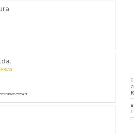
ura
tda.
IARIAS
E
p
R
nstructoracovasa.cl
A
T