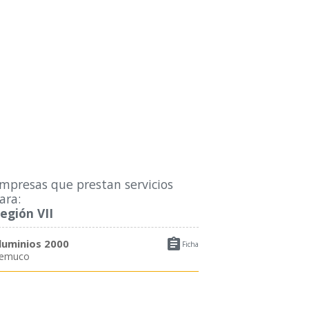
mpresas que prestan servicios
ara:
egión VII

luminios 2000
Ficha
emuco