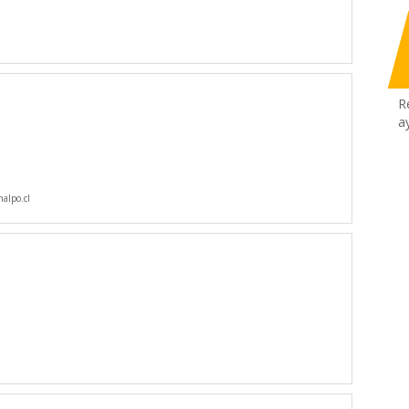
R
a
alpo.cl