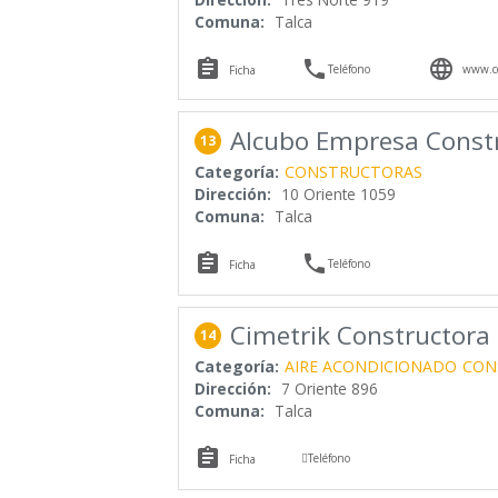
Comuna:
Talca



Teléfono
www.co
Ficha
Alcubo Empresa Const
13
Categoría:
CONSTRUCTORAS
Dirección:
10 Oriente 1059
Comuna:
Talca


Teléfono
Ficha
Cimetrik Constructora
14
Categoría:
AIRE ACONDICIONADO
CON
Dirección:
7 Oriente 896
Comuna:
Talca


Teléfono
Ficha