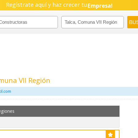
Regístrate aquí y haz crecer tu
Empresa!
Negocio!
Pyme!
Emprendimiento!
muna VII Región
il.com
egiones