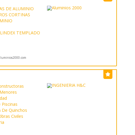
AS DE ALUMINIO
ROS CORTINAS
UMINIO
LINDEX TEMPLADO
luminios2000.com
onstructoras
 Menores
idad
 Piscinas
n De Quinchos
bras Civiles
ria