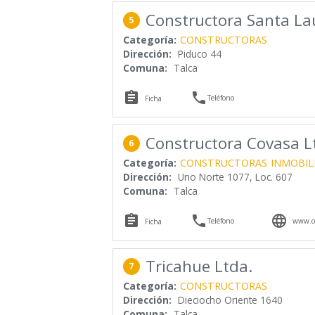
Constructora Santa La
5
Categoría:
CONSTRUCTORAS
Dirección:
Piduco 44
Comuna:
Talca


Teléfono
Ficha
Constructora Covasa L
6
Categoría:
CONSTRUCTORAS
INMOBIL
Dirección:
Uno Norte 1077, Loc. 607
Comuna:
Talca



Teléfono
www.co
Ficha
Tricahue Ltda.
7
Categoría:
CONSTRUCTORAS
Dirección:
Dieciocho Oriente 1640
Comuna:
Talca