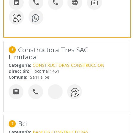





Constructora Tres SAC
6
Limitada
Categoría:
CONSTRUCTORAS
CONSTRUCCION
Dirección:
Tocornal 1451
Comuna:
San Felipe


Bci
7
Categoría:
BANCOS
CONSTRUCTORAS