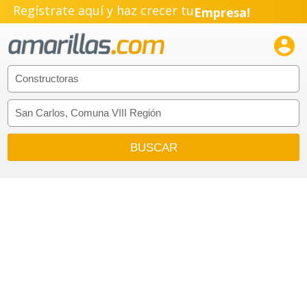
Regístrate aquí y haz crecer tu
Empresa!
Negocio!

Pyme!
Emprendimiento!