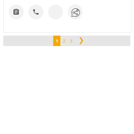


❯
1
2
3