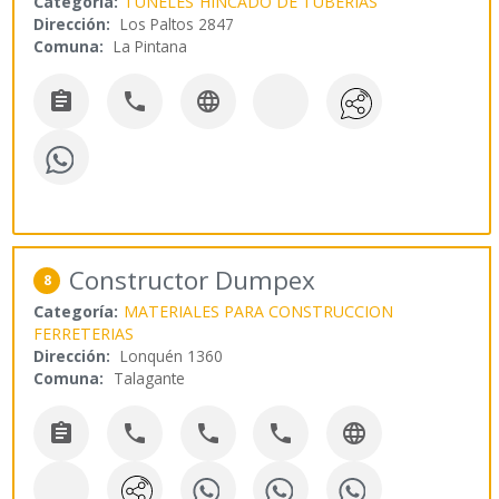
Categoría:
TUNELES
HINCADO DE TUBERIAS
Dirección:
Los Paltos 2847
Comuna:
La Pintana



Constructor Dumpex
8
Categoría:
MATERIALES PARA CONSTRUCCION
FERRETERIAS
Dirección:
Lonquén 1360
Comuna:
Talagante




