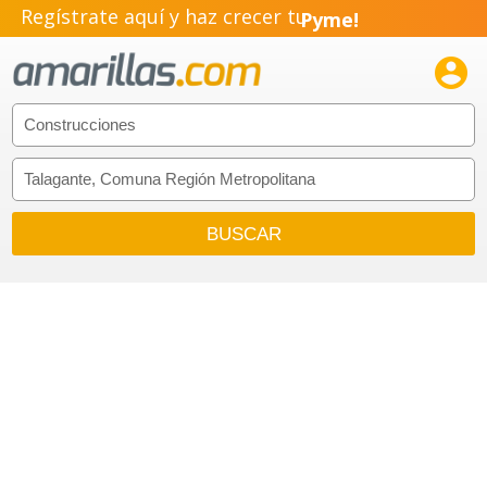
Regístrate aquí y haz crecer tu
Pyme!
Emprendimiento!
