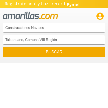
Regístrate aquí y haz crecer tu
Pyme!
Emprendimiento!
