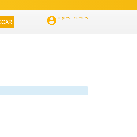

Ingreso clientes