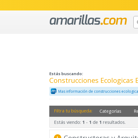
Estás buscando:
Construcciones Ecologicas
Mas información de construcciones ecologica
Filtra tu búsqueda:
Categorías
R
Estás viendo:
-
de
resultados.
1
1
1
Constructoras y Arquit
1