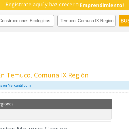
Regístrate aquí y haz crecer tu
Emprendimiento!
 En Temuco, Comuna IX Región
s en Mercantil.com
egiones
ectos Mauricio Garrido