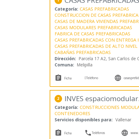
CASAS PREFABRICADA
1
Categoría:
CASAS PREFABRICADAS
CONSTRUCCION DE CASAS PREFABRICA
CASAS DE MADERA
VIVIENDAS PREFABR
CASAS MODULARES PREFABRICADAS
FABRICA DE CASAS PREFABRICADAS
CASAS PREFABRICADAS CON ENTREGA 
CASAS PREFABRICADAS DE ALTO NIVEL
CABAÑAS PREFABRICADAS
Dirección:
Parcela 17 A2, San Carlos de 
Comuna:
Melipilla



Teléfono
casasprefa
Ficha
INVES espaciomodular.
2
Categoría:
CONSTRUCCIONES MODUL
CONTENEDORES
Servicios disponibles para:
Vallenar



Teléfonos
www.e
Ficha