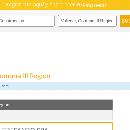
Regístrate aquí y haz crecer tu
Empresa!
Negocio!
Pyme!
Emprendimiento!
Comuna III Región
il.com
egiones