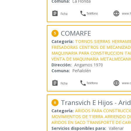
Comuna:
La Florida



Teléfono
www.hy
Ficha
COMARFE
5
Categoría:
TORNOS
SIERRAS
HERRAMI
FRESADORAS
CENTROS DE MECANIZA
MAQUINARIA PARA CONSTRUCCION
TA
VENTA DE MAQUINARIA METALMECANI
Dirección:
Angamos 1970
Comuna:
Peñalolén



Teléfono
www.co
Ficha
Transvich E Hijos - Ari
6
Categoría:
ARIDOS PARA CONSTRUCCI
MOVIMIENTOS DE TIERRA
ARRIENDO D
ARIDOS EN SACO
TRANSPORTE DE CAR
Servicios disponibles para:
Vallenar