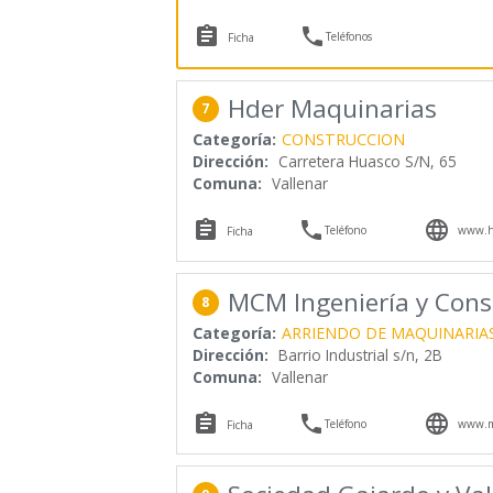


Teléfonos
Ficha
Hder Maquinarias
7
Categoría:
CONSTRUCCION
Dirección:
Carretera Huasco S/N, 65
Comuna:
Vallenar



Teléfono
www.hd
Ficha
MCM Ingeniería y Cons
8
Categoría:
ARRIENDO DE MAQUINARIA
Dirección:
Barrio Industrial s/n, 2B
Comuna:
Vallenar



Teléfono
www.mc
Ficha