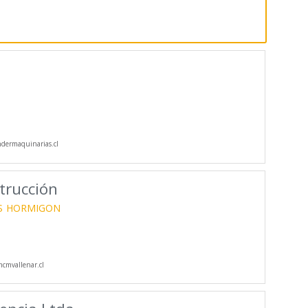
ermaquinarias.cl
trucción
S
HORMIGON
mvallenar.cl