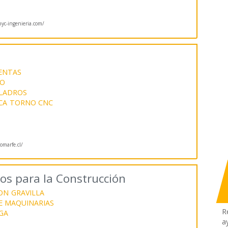
c-ingenieria.com/
ENTAS
DO
LADROS
CA
TORNO CNC
marfe.cl/
dos para la Construcción
ON
GRAVILLA
E MAQUINARIAS
R
GA
a