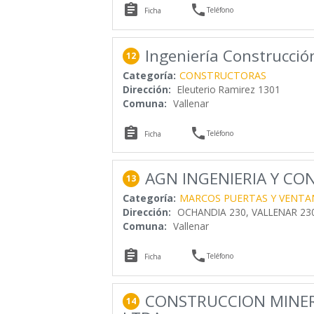


Teléfono
Ficha
Ingeniería Construcció
12
Categoría:
CONSTRUCTORAS
Dirección:
Eleuterio Ramirez 1301
Comuna:
Vallenar


Teléfono
Ficha
AGN INGENIERIA Y CO
13
Categoría:
MARCOS PUERTAS Y VENTA
Dirección:
OCHANDIA 230, VALLENAR 23
Comuna:
Vallenar


Teléfono
Ficha
CONSTRUCCION MINERI
14