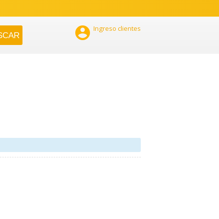

Ingreso clientes