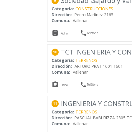
Sociedad Gajardo y Val
9
Categoría:
CONSTRUCCIONES
Dirección:
Pedro Martínez 2165
Comuna:
Vallenar


Teléfono
Ficha
TCT INGENIERIA Y CO
10
Categoría:
TERRENOS
Dirección:
ARTURO PRAT 1601 1601
Comuna:
Vallenar


Teléfono
Ficha
INGENIERIA Y CONSTR
11
Categoría:
TERRENOS
Dirección:
PASCUAL BABURIZZA 2305 T
Comuna:
Vallenar