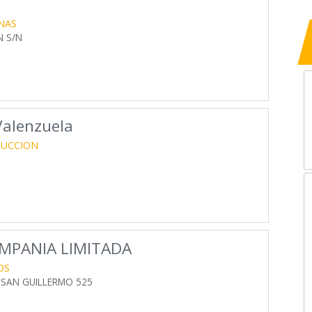
NAS
N S/N
Valenzuela
RUCCION
MPANIA LIMITADA
OS
 SAN GUILLERMO 525