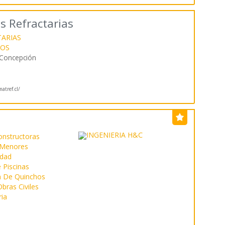
 Refractarias
ARIAS
IOS
 Concepción
tref.cl/
onstructoras
 Menores
idad
 Piscinas
n De Quinchos
bras Civiles
ria