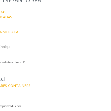
S TRESANTO SPA
DAS
ICADAS
INMEDIATA
Cholqui
bricadastresantospa.cl/
cl
ARES
CONTAINERS
spaciomodular.cl/