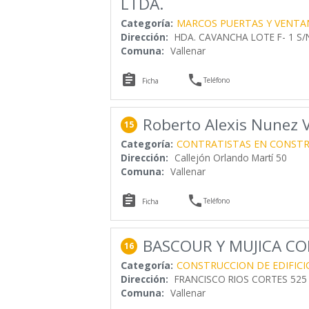
LTDA.
Categoría:
MARCOS PUERTAS Y VENTA
Dirección:
HDA. CAVANCHA LOTE F- 1 S/
Comuna:
Vallenar


Teléfono
Ficha
Roberto Alexis Nunez 
15
Categoría:
CONTRATISTAS EN CONST
Dirección:
Callejón Orlando Martí 50
Comuna:
Vallenar


Teléfono
Ficha
BASCOUR Y MUJICA CO
16
Categoría:
CONSTRUCCION DE EDIFICI
Dirección:
FRANCISCO RIOS CORTES 525
Comuna:
Vallenar