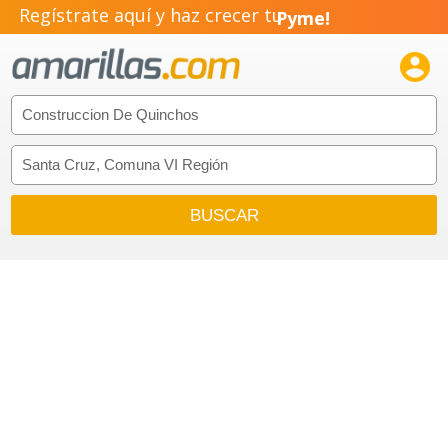
Regístrate aquí y haz crecer tu
Pyme!
Emprendimiento!
