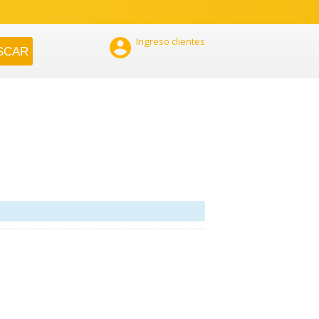

Ingreso clientes