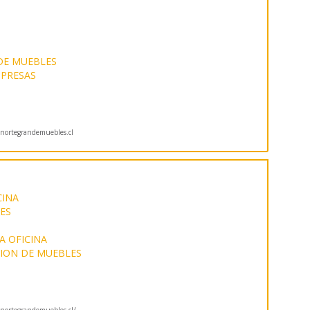
DE MUEBLES
PRESAS
ortegrandemuebles.cl
CINA
ES
A OFICINA
ION DE MUEBLES
ortegrandemuebles.cl/