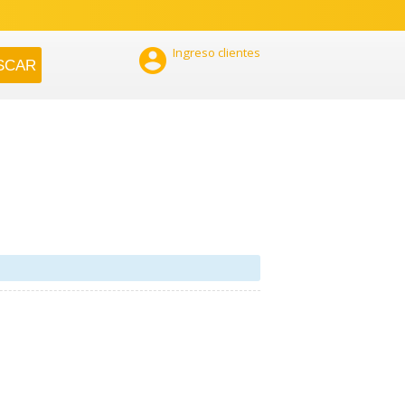

Ingreso clientes