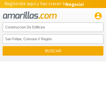
Regístrate aquí y haz crecer tu
Negocio!
Pyme!

Emprendimiento!