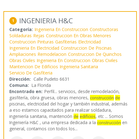
INGENIERIA H&C
1
Categoría:
Ingenieria En Construccion
Constructoras
Soldaduras
Rejas
Construccion En Obras Menores
Construccion
Pinturas
Gasfiterias
Electricidad
Ingenieria En Electricidad
Construccion De Piscinas
Ampliaciones
Remodelacion
Construccion De Quinchos
Obras Civiles
Ingenieria En Construccion
Obras Civiles
Mantencion De Edificios
Ingenieria Sanitaria
Servicio De Gasfiteria
Dirección:
Calle Pudeto 6631
Comuna:
La Florida
Encontrado en:
Perfil...
servicios, desde remodelación,
gasfitería, obra gruesa, obras menores,
construcción
de
piscinas, electricidad del hogar y también industrial, además
a eso estamos capacitados para realizar soldadura,
ingeniería sanitaria, mantención
, etc ... Somos
de
edificios
Ingeniería H&C , una empresa dedicada a la
en
construcción
general, contamos con todos los
...