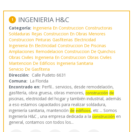
INGENIERIA H&C
1
Categoría:
Ingenieria En Construccion
Constructoras
Soldaduras
Rejas
Construccion En Obras Menores
Construccion
Pinturas
Gasfiterias
Electricidad
Ingenieria En Electricidad
Construccion De Piscinas
Ampliaciones
Remodelacion
Construccion De Quinchos
Obras Civiles
Ingenieria En Construccion
Obras Civiles
Mantencion De Edificios
Ingenieria Sanitaria
Servicio De Gasfiteria
Dirección:
Calle Pudeto 6631
Comuna:
La Florida
Encontrado en:
Perfil...
servicios, desde remodelación,
gasfitería, obra gruesa, obras menores,
construcción
de
piscinas, electricidad del hogar y también industrial, además
a eso estamos capacitados para realizar soldadura,
ingeniería sanitaria, mantención
, etc ... Somos
de
edificios
Ingeniería H&C , una empresa dedicada a la
en
construcción
general, contamos con todos los
...