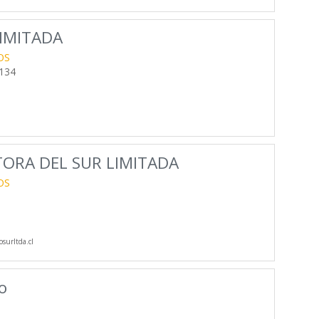
IMITADA
OS
134
ORA DEL SUR LIMITADA
OS
surltda.cl
o