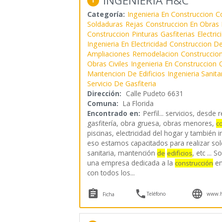
INGENIERIA H&C
1
Categoría:
Ingenieria En Construccion
C
Soldaduras
Rejas
Construccion En Obras
Construccion
Pinturas
Gasfiterias
Electric
Ingenieria En Electricidad
Construccion De
Ampliaciones
Remodelacion
Construccio
Obras Civiles
Ingenieria En Construccion
O
Mantencion De Edificios
Ingenieria Sanita
Servicio De Gasfiteria
Dirección:
Calle Pudeto 6631
Comuna:
La Florida
Encontrado en:
Perfil...
servicios, desde 
gasfitería, obra gruesa, obras menores,
c
piscinas, electricidad del hogar y también 
eso estamos capacitados para realizar sol
sanitaria, mantención
, etc ...
de
edificios
una empresa dedicada a la
en
construcción
con todos los
...



Teléfono
www.hy
Ficha