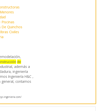
onstructoras
 Menores
idad
 Piscinas
n De Quinchos
bras Civiles
ria
remodelación,
onstrucción
de
industrial, además a
dadura, ingeniería
 Somos Ingeniería H&C ,
 general, contamos
c-ingenieria.com/