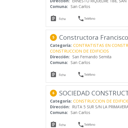
Dirección:
ERNESTO RIQUELME 188, SAN
Comuna:
San Carlos


Teléfono
Ficha
Constructora Francisco
5
Categoría:
CONTRATISTAS EN CONST
CONSTRUCCION DE EDIFICIOS
Dirección:
San Fernando Semita
Comuna:
San Carlos


Teléfono
Ficha
SOCIEDAD CONSTRUCT
6
Categoría:
CONSTRUCCION DE EDIFICI
Dirección:
RUTA 5 SUR S/N LA PRIMAVERA
Comuna:
San Carlos


Teléfono
Ficha