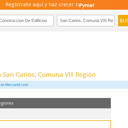
Regístrate aquí y haz crecer tu
Negocio!
Pyme!
Emprendimiento!
n San Carlos, Comuna VIII Región
 en Mercantil.com
egiones