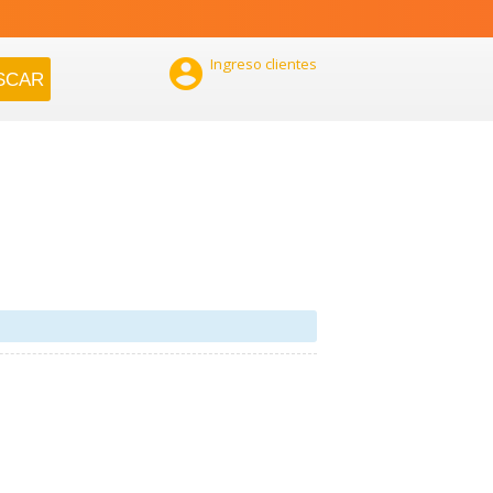

Ingreso clientes