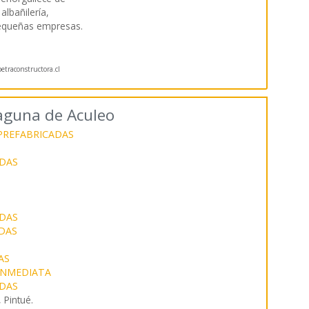
 albañilería,
 pequeñas empresas.
traconstructora.cl
aguna de Aculeo
PREFABRICADAS
DAS
DAS
DAS
AS
INMEDIATA
DAS
 Pintué.