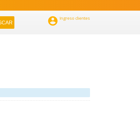

Ingreso clientes