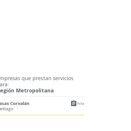
mpresas que prestan servicios
ara:
egión Metropolitana

asas Corvalán
Ficha
antiago