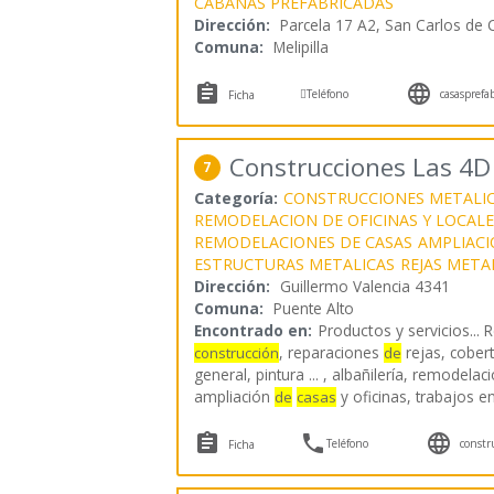
CABAÑAS PREFABRICADAS
Dirección:
Parcela 17 A2, San Carlos de 
Comuna:
Melipilla



Teléfono
casasprefa
Ficha
Construcciones Las 4D
7
Categoría:
CONSTRUCCIONES METALI
REMODELACION DE OFICINAS Y LOCAL
REMODELACIONES DE CASAS
AMPLIACI
ESTRUCTURAS METALICAS
REJAS META
Dirección:
Guillermo Valencia 4341
Comuna:
Puente Alto
Encontrado en:
Productos y servicios...
R
, reparaciones
rejas, cober
construcción
de
general, pintura ... , albañilería, remodelac
ampliación
y oficinas, trabajos e
de
casas



Teléfono
constr
Ficha