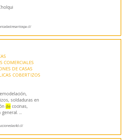
Cholqui
bricadastresantospa.cl/
CAS
ES COMERCIALES
ONES DE CASAS
LICAS
COBERTIZOS
emodelación,
tizos, soldaduras en
ión
cocinas,
de
n general.
...
uccioneslas4d.cl/