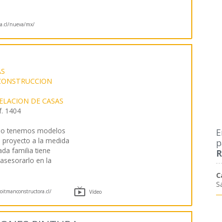
na.cl/nueva/mx/
AS
CONSTRUCCION
LACION DE CASAS
f. 1404
o tenemos modelos
E
 proyecto a la medida
p
da familia tiene
R
 asesorarlo en la
C
S

itmanconstructora.cl/
Vídeo