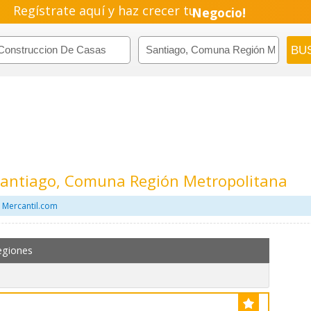
Regístrate aquí y haz crecer tu
Negocio!
Pyme!
Emprendimiento!
Santiago, Comuna Región Metropolitana
 Mercantil.com
egiones