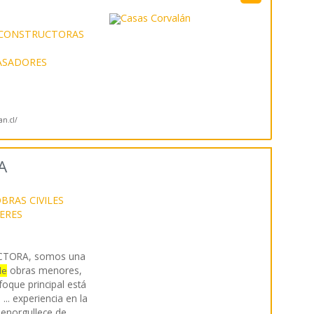
CONSTRUCTORAS
ASADORES
an.cl/
A
BRAS CIVILES
IERES
TORA, somos una
obras menores,
de
oque principal está
 ... experiencia en la
 enorgullece de