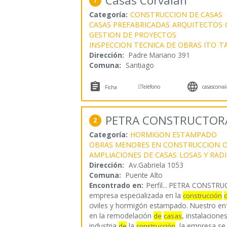
Casas Corvalán
1
Categoría:
CONSTRUCCION DE CASAS
CASAS PREFABRICADAS
ARQUITECTOS
GESTION DE PROYECTOS
INSPECCION TECNICA DE OBRAS ITO
T
Dirección:
Padre Mariano 391
Comuna:
Santiago



Teléfono
casascorval
Ficha
PETRA CONSTRUCTOR
2
Categoría:
HORMIGON ESTAMPADO
OBRAS MENORES EN CONSTRUCCION
O
AMPLIACIONES DE CASAS
LOSAS Y RAD
Dirección:
Av.Gabriela 1053
Comuna:
Puente Alto
Encontrado en:
Perfil...
PETRA CONSTRUC
empresa especializada en la
construcción
civiles y hormigón estampado. Nuestro enf
en la remodelación
, instalaciones
de
casas
industria
la
, la empresa se
de
construcción