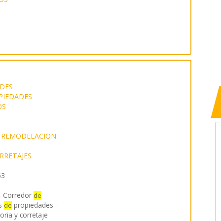
DES
PIEDADES
OS
 REMODELACION
RRETAJES
63
- Corredor
de
as
propiedades -
de
ria y corretaje