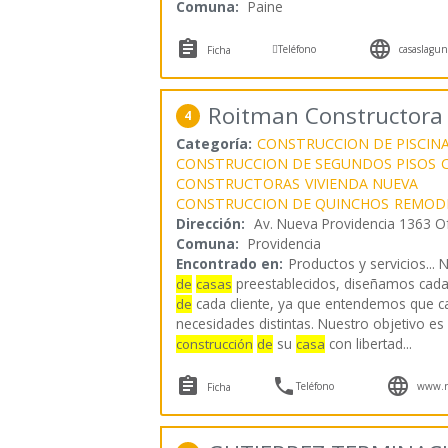
Comuna:
Paine



Teléfono
casaslagu
Ficha
Roitman Constructora
4
Categoría:
CONSTRUCCION DE PISCIN
CONSTRUCCION DE SEGUNDOS PISOS
CONSTRUCTORAS
VIVIENDA NUEVA
CONSTRUCCION DE QUINCHOS
REMODE
Dirección:
Av. Nueva Providencia 1363 O
Comuna:
Providencia
Encontrado en:
Productos y servicios...
N
preestablecidos, diseñamos cada
de
casas
cada cliente, ya que entendemos que ca
de
necesidades distintas. Nuestro objetivo es
su
con libertad
...
construcción
de
casa



Teléfono
www.ro
Ficha