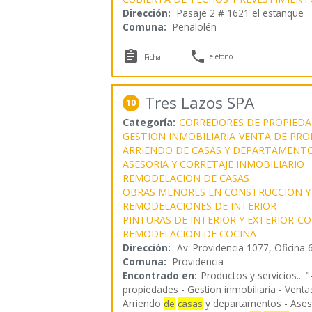
Dirección:
Pasaje 2 # 1621 el estanque
Comuna:
Peñalolén


Teléfono
Ficha
Tres Lazos SPA
10
Categoría:
CORREDORES DE PROPIEDA
GESTION INMOBILIARIA
VENTA DE PRO
ARRIENDO DE CASAS Y DEPARTAMENT
ASESORIA Y CORRETAJE INMOBILIARIO
REMODELACION DE CASAS
OBRAS MENORES EN CONSTRUCCION Y
REMODELACIONES DE INTERIOR
PINTURAS DE INTERIOR Y EXTERIOR
CO
REMODELACION DE COCINA
Dirección:
Av. Providencia 1077, Oficina 
Comuna:
Providencia
Encontrado en:
Productos y servicios...
"
propiedades - Gestion inmobiliaria - Vent
Arriendo
y departamentos - Aseso
de
casas