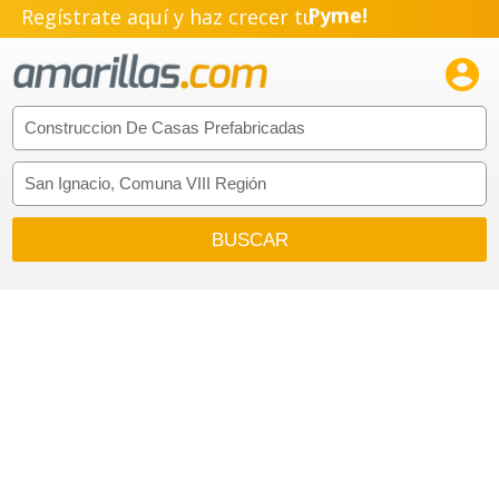
Regístrate aquí y haz crecer tu
Pyme!
Emprendimiento!
