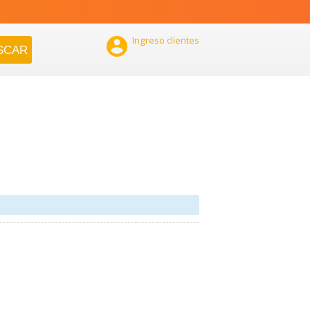

Ingreso clientes