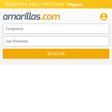
Regístrate aquí y haz crecer tu
Pyme!
Emprendimiento!
