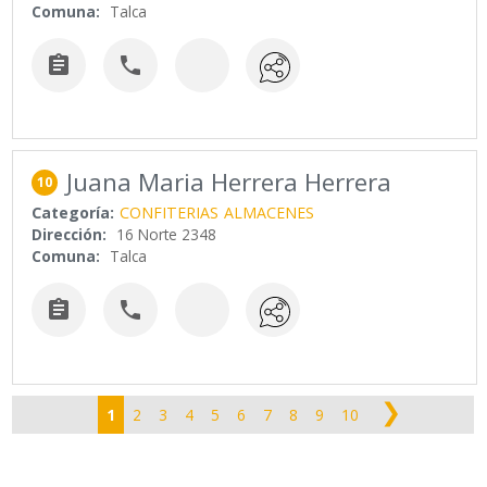
Comuna:
Talca


Juana Maria Herrera Herrera
10
Categoría:
CONFITERIAS
ALMACENES
Dirección:
16 Norte 2348
Comuna:
Talca


❯
1
2
3
4
5
6
7
8
9
10