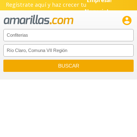
Empresa!
Regístrate aquí y haz crecer tu
Negocio!

Pyme!
Emprendimiento!