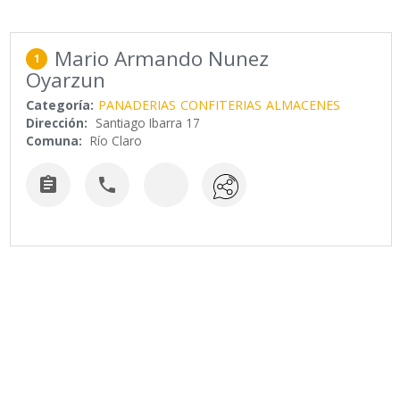
Mario Armando Nunez
1
Oyarzun
Categoría:
PANADERIAS
CONFITERIAS
ALMACENES
Dirección:
Santiago Ibarra 17
Comuna:
Río Claro

