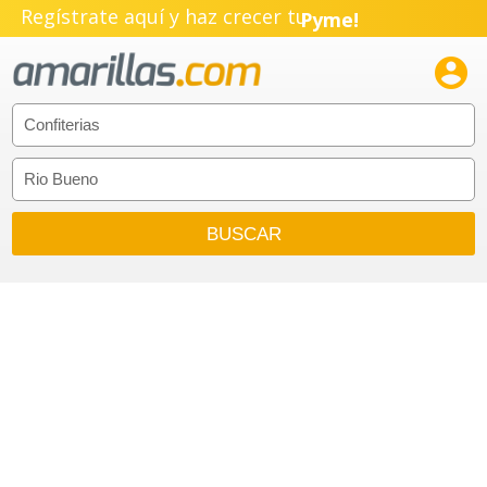
Regístrate aquí y haz crecer tu
Pyme!
Emprendimiento!
