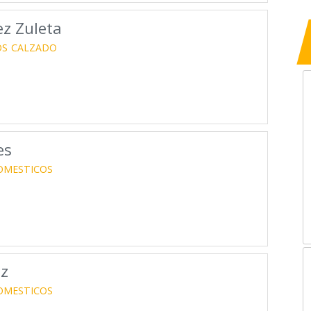
ez Zuleta
OS
CALZADO
es
OMESTICOS
ez
OMESTICOS