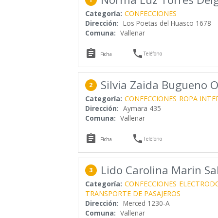
Categoría:
CONFECCIONES
Dirección:
Los Poetas del Huasco 1678
Comuna:
Vallenar


Teléfono
Ficha
Silvia Zaida Bugueno 
2
Categoría:
CONFECCIONES
ROPA INTE
Dirección:
Aymara 435
Comuna:
Vallenar


Teléfono
Ficha
Lido Carolina Marin S
3
Categoría:
CONFECCIONES
ELECTROD
TRANSPORTE DE PASAJEROS
Dirección:
Merced 1230-A
Comuna:
Vallenar