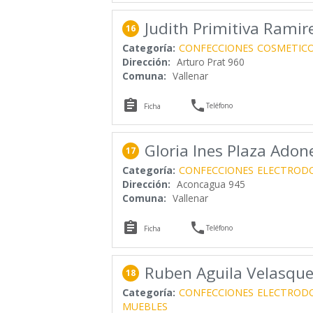
Judith Primitiva Ramir
16
Categoría:
CONFECCIONES
COSMETIC
Dirección:
Arturo Prat 960
Comuna:
Vallenar


Teléfono
Ficha
Gloria Ines Plaza Adon
17
Categoría:
CONFECCIONES
ELECTROD
Dirección:
Aconcagua 945
Comuna:
Vallenar


Teléfono
Ficha
Ruben Aguila Velasqu
18
Categoría:
CONFECCIONES
ELECTROD
MUEBLES