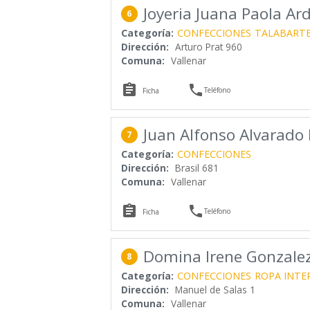
Joyeria Juana Paola Ardi
6
Categoría:
CONFECCIONES
TALABARTE
Dirección:
Arturo Prat 960
Comuna:
Vallenar


Teléfono
Ficha
Juan Alfonso Alvarado 
7
Categoría:
CONFECCIONES
Dirección:
Brasil 681
Comuna:
Vallenar


Teléfono
Ficha
Domina Irene Gonzale
8
Categoría:
CONFECCIONES
ROPA INTE
Dirección:
Manuel de Salas 1
Comuna:
Vallenar