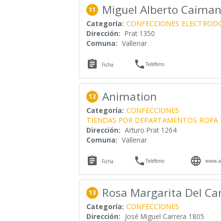
Miguel Alberto Caiman
11
Categoría:
CONFECCIONES
ELECTROD
Dirección:
Prat 1350
Comuna:
Vallenar


Teléfono
Ficha
Animation
12
Categoría:
CONFECCIONES
TIENDAS POR DEPARTAMENTOS
ROPA 
Dirección:
Arturo Prat 1264
Comuna:
Vallenar



Teléfono
www.an
Ficha
Rosa Margarita Del C
13
Categoría:
CONFECCIONES
Dirección:
José Miguel Carrera 1805