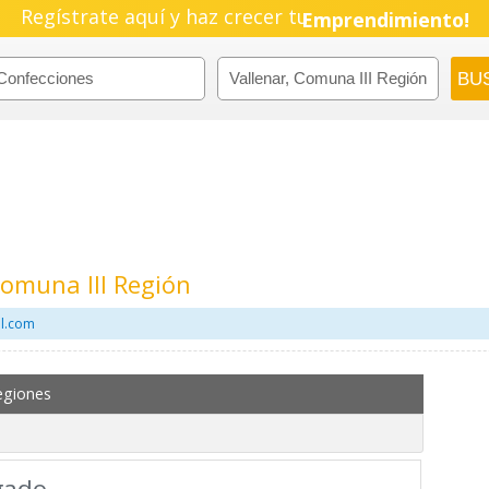
Pyme!
Regístrate aquí y haz crecer tu
Emprendimiento!
Comuna III Región
il.com
egiones
gado