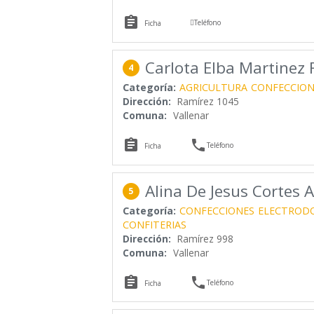


Teléfono
Ficha
Carlota Elba Martinez 
4
Categoría:
AGRICULTURA
CONFECCION
Dirección:
Ramírez 1045
Comuna:
Vallenar


Teléfono
Ficha
Alina De Jesus Cortes 
5
Categoría:
CONFECCIONES
ELECTROD
CONFITERIAS
Dirección:
Ramírez 998
Comuna:
Vallenar


Teléfono
Ficha