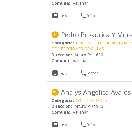
Comuna:
Vallenar


Teléfono
Ficha
Pedro Prokurica Y Mora
14
Categoría:
ARRIENDO DE DEPARTAME
CONFECCIONES
SEMILLAS
Dirección:
Arturo Prat 600
Comuna:
Vallenar


Teléfono
Ficha
Analys Angelica Aval
15
Categoría:
CONFECCIONES
Dirección:
Arturo Prat 960
Comuna:
Vallenar


Teléfono
Ficha