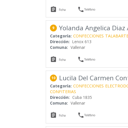


Teléfono
Ficha
Yolanda Angelica Diaz
9
Categoría:
CONFECCIONES
TALABARTE
Dirección:
Lenox 613
Comuna:
Vallenar


Teléfono
Ficha
Lucila Del Carmen Con
10
Categoría:
CONFECCIONES
ELECTROD
CONFITERIAS
Dirección:
Cuba 1835
Comuna:
Vallenar


Teléfono
Ficha