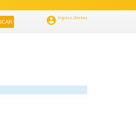

Ingreso clientes