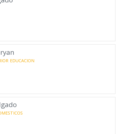
Oryan
RIOR
EDUCACION
algado
OMESTICOS