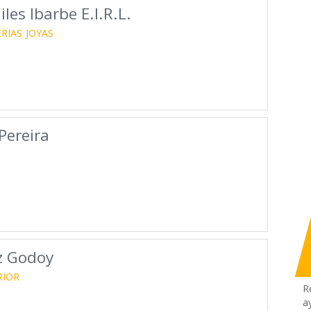
les Ibarbe E.I.R.L.
RIAS
JOYAS
Pereira
z Godoy
RIOR
R
a