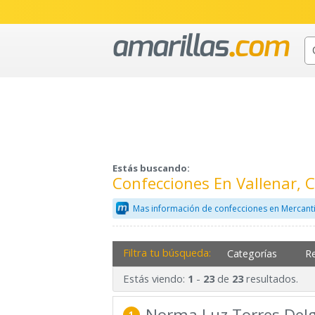
Estás buscando:
Confecciones En Vallenar, 
Mas información de confecciones en Mercant
Filtra tu búsqueda:
Categorías
R
Estás viendo:
-
de
resultados.
1
23
23
Norma Luz Torres Del
1