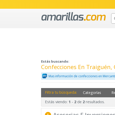
Estás buscando:
Confecciones En Traiguén,
Mas información de confecciones en Mercant
Filtra tu búsqueda:
Categorías
R
Estás viendo:
-
de
resultados.
1
2
2
Asesorias E Inversione
1