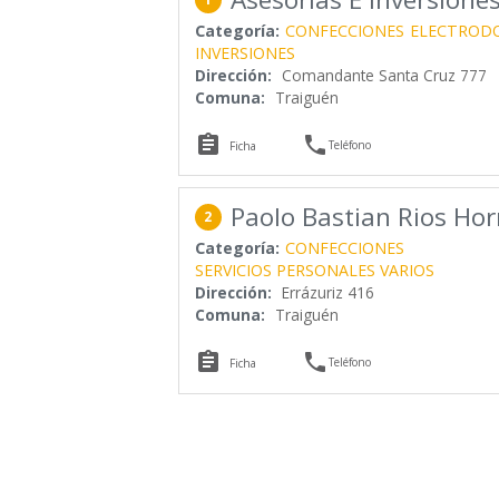
Categoría:
CONFECCIONES
ELECTROD
INVERSIONES
Dirección:
Comandante Santa Cruz 777
Comuna:
Traiguén


Teléfono
Ficha
Paolo Bastian Rios Ho
2
Categoría:
CONFECCIONES
SERVICIOS PERSONALES VARIOS
Dirección:
Errázuriz 416
Comuna:
Traiguén


Teléfono
Ficha