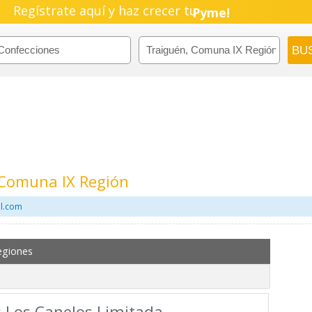
Negocio!
Regístrate aquí y haz crecer tu
Pyme!
Emprendimiento!
 Comuna IX Región
il.com
egiones
s Los Canelos Limitada