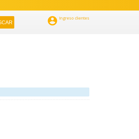

Ingreso clientes