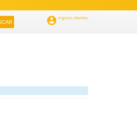

Ingreso clientes