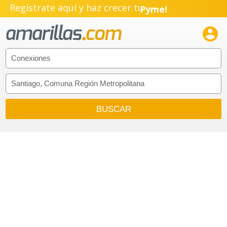
Regístrate aquí y haz crecer tu
Pyme!
Emprendimiento!
