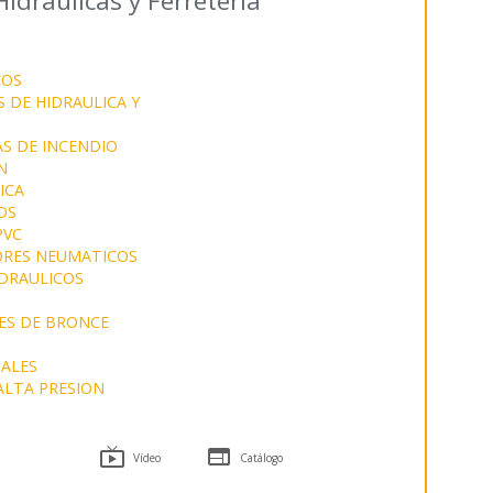
dráulicas y Ferretería
COS
 DE HIDRAULICA Y
S DE INCENDIO
N
ICA
OS
PVC
RES NEUMATICOS
IDRAULICOS
ES DE BRONCE
ALES
ALTA PRESION


Vídeo
Catálogo