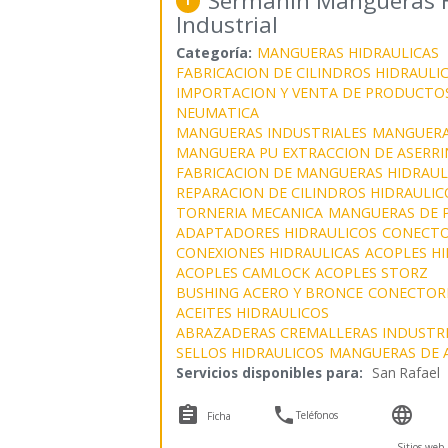
Sermahin Mangueras Hi
1
Industrial
Categoría:
MANGUERAS HIDRAULICAS
FABRICACION DE CILINDROS HIDRAULI
IMPORTACION Y VENTA DE PRODUCTOS
NEUMATICA
MANGUERAS INDUSTRIALES
MANGUERA
MANGUERA PU EXTRACCION DE ASERRI
FABRICACION DE MANGUERAS HIDRAUL
REPARACION DE CILINDROS HIDRAULIC
TORNERIA MECANICA
MANGUERAS DE 
ADAPTADORES HIDRAULICOS
CONECTO
CONEXIONES HIDRAULICAS
ACOPLES H
ACOPLES CAMLOCK
ACOPLES STORZ
BUSHING ACERO Y BRONCE
CONECTOR
ACEITES HIDRAULICOS
ABRAZADERAS CREMALLERAS INDUSTRI
SELLOS HIDRAULICOS
MANGUERAS DE 
Servicios disponibles para:
San Rafael



Teléfonos
Ficha
Sitios web