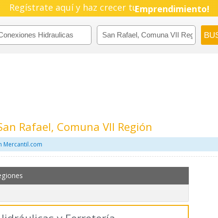
Regístrate aquí y haz crecer tu
Pyme!
Emprendimiento!
San Rafael, Comuna VII Región
n Mercantil.com
egiones