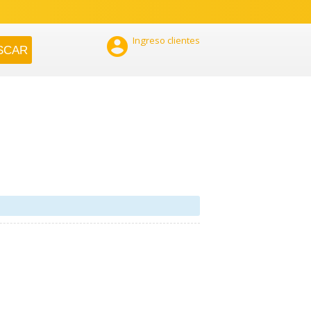

Ingreso clientes