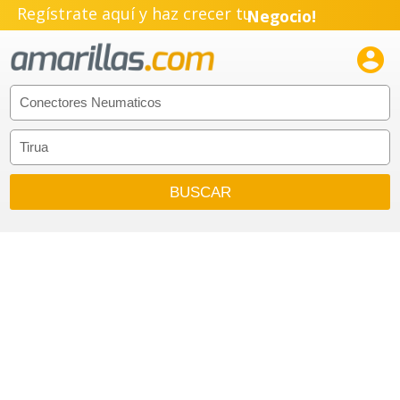
Regístrate aquí y haz crecer tu
Negocio!
Pyme!

Emprendimiento!